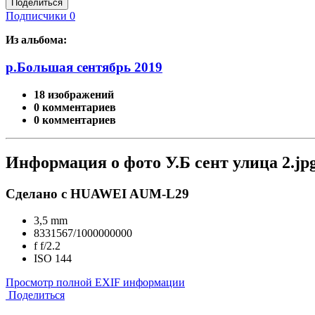
Поделиться
Подписчики
0
Из альбома:
р.Большая сентябрь 2019
18 изображений
0 комментариев
0 комментариев
Информация о фото У.Б сент улица 2.jp
Сделано с HUAWEI AUM-L29
3,5 mm
8331567/1000000000
f
f/2.2
ISO
144
Просмотр полной EXIF информации
Поделиться