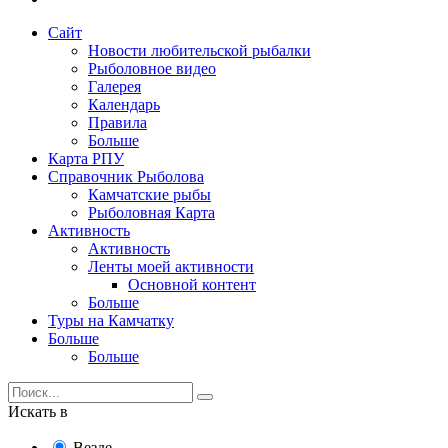
Сайт
Новости любительской рыбалки
Рыболовное видео
Галерея
Календарь
Правила
Больше
Карта РПУ
Справочник Рыболова
Камчатские рыбы
Рыболовная Карта
Активность
Активность
Ленты моей активности
Основной контент
Больше
Туры на Камчатку
Больше
Больше
Искать в
Везде