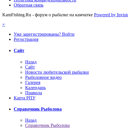
Обратная связь
KamFishing.Ru - форум о рыбалке на камчатке
Powered by Invis
×
Уже зарегистрированы? Войти
Регистрация
Сайт
Назад
Сайт
Новости любительской рыбалки
Рыболовное видео
Галерея
Календарь
Правила
Карта РПУ
Справочник Рыболова
Назад
Справочник Рыболова