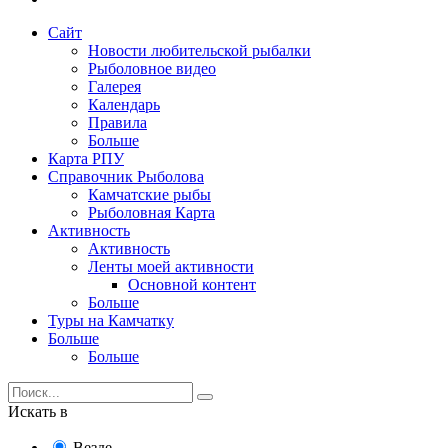
Сайт
Новости любительской рыбалки
Рыболовное видео
Галерея
Календарь
Правила
Больше
Карта РПУ
Справочник Рыболова
Камчатские рыбы
Рыболовная Карта
Активность
Активность
Ленты моей активности
Основной контент
Больше
Туры на Камчатку
Больше
Больше
Искать в
Везде