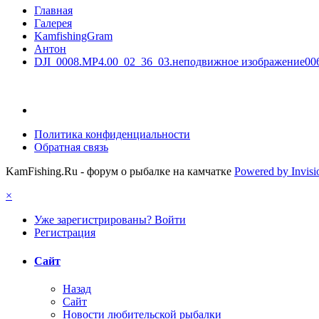
Главная
Галерея
KamfishingGram
Антон
DJI_0008.MP4.00_02_36_03.неподвижное изображение006
Политика конфиденциальности
Обратная связь
KamFishing.Ru - форум о рыбалке на камчатке
Powered by Invis
×
Уже зарегистрированы? Войти
Регистрация
Сайт
Назад
Сайт
Новости любительской рыбалки