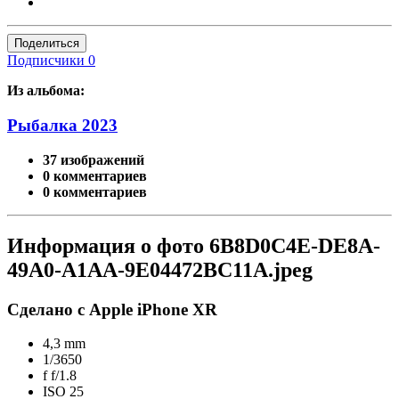
Поделиться
Подписчики
0
Из альбома:
Рыбалка 2023
37 изображений
0 комментариев
0 комментариев
Информация о фото 6B8D0C4E-DE8A-
49A0-A1AA-9E04472BC11A.jpeg
Сделано с Apple iPhone XR
4,3 mm
1/3650
f
f/1.8
ISO
25