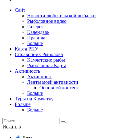
Сайт
Новости любительской рыбалки
Рыболовное видео
Галерея
Календарь
Правила
Больше
Карта РПУ
Справочник Рыболова
Камчатские рыбы
Рыболовная Карта
Активность
Активность
Ленты моей активности
Основной контент
Больше
Туры на Камчатку
Больше
Больше
Искать в
Везде