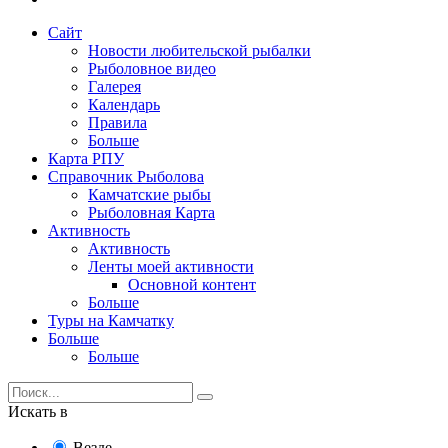
Сайт
Новости любительской рыбалки
Рыболовное видео
Галерея
Календарь
Правила
Больше
Карта РПУ
Справочник Рыболова
Камчатские рыбы
Рыболовная Карта
Активность
Активность
Ленты моей активности
Основной контент
Больше
Туры на Камчатку
Больше
Больше
Искать в
Везде