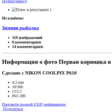
Подписчики
0
1
Из альбома:
Зимняя рыбалка
119 изображений
0 комментариев
14 комментариев
Информация о фото Первая корюшка в 
Сделано с NIKON COOLPIX P610
4,3 mm
10/300
f
f/3.3
ISO
200
Просмотр полной EXIF информации
Поделиться