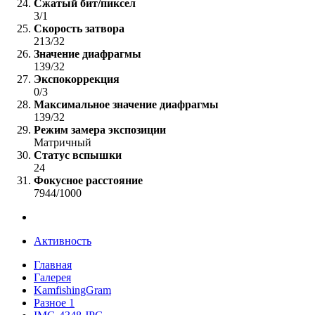
Сжатый бит/пиксел
3/1
Скорость затвора
213/32
Значение диафрагмы
139/32
Экспокоррекция
0/3
Максимальное значение диафрагмы
139/32
Режим замера экспозиции
Матричный
Статус вспышки
24
Фокусное расстояние
7944/1000
Активность
Главная
Галерея
KamfishingGram
Разное 1