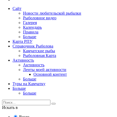
Сайт
Новости любительской рыбалки
Рыболовное видео
Галерея
Календарь
Правила
Больше
Карта РПУ
Справочник Рыболова
Камчатские рыбы
Рыболовная Карта
Активность
Активность
Ленты моей активности
Основной контент
Больше
Туры на Камчатку
Больше
Больше
Искать в
Везде