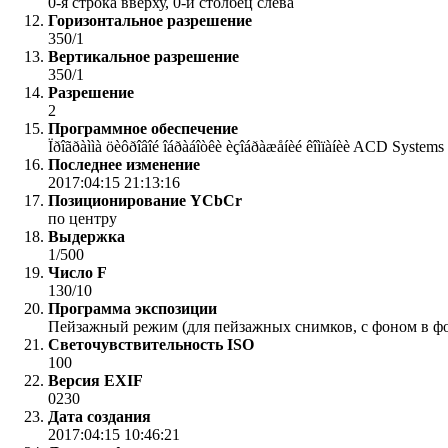
0-я строка вверху, 0-й столбец слева
Горизонтальное разрешение
350/1
Вертикальное разрешение
350/1
Разрешение
2
Программное обеспечение
Ïðîãðàììà öèôðîâîé îáðàáîòêè èçîáðàæåíèé êîìïàíèè ACD Systems
Последнее изменение
2017:04:15 21:13:16
Позиционирование YCbCr
по центру
Выдержка
1/500
Число F
130/10
Программа экспозиции
Пейзажный режим (для пейзажных снимков, с фоном в фо
Светочувствительность ISO
100
Версия EXIF
0230
Дата создания
2017:04:15 10:46:21