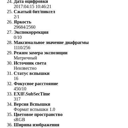
Дата оцифровки
2017:04:15 10:46:21
Сжатый бит/пиксел
2/1
Яркость
29684/2560
Экспокоррекция
0/10
Максимальное значение диафрагмы
1110/256
Режим замера экспозиции
Матричный
Источник света
Неизвестно
Статус вспышки
16
Фокусное расстояние
450/10
EXIF.SubSecTime
317
Версия Вспышки
Формат вспышки 1.0
Цветовое пространство
sRGB
Ширина изображения