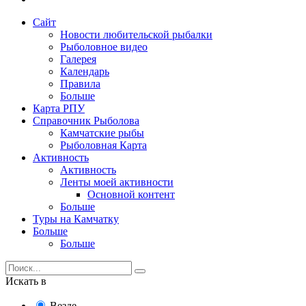
Сайт
Новости любительской рыбалки
Рыболовное видео
Галерея
Календарь
Правила
Больше
Карта РПУ
Справочник Рыболова
Камчатские рыбы
Рыболовная Карта
Активность
Активность
Ленты моей активности
Основной контент
Больше
Туры на Камчатку
Больше
Больше
Искать в
Везде