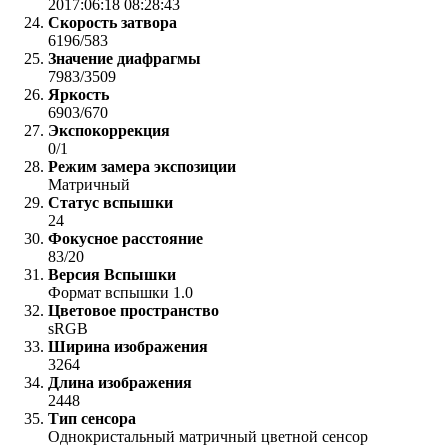
2017:06:18 08:28:43
Скорость затвора
6196/583
Значение диафрагмы
7983/3509
Яркость
6903/670
Экспокоррекция
0/1
Режим замера экспозиции
Матричный
Статус вспышки
24
Фокусное расстояние
83/20
Версия Вспышки
Формат вспышки 1.0
Цветовое пространство
sRGB
Ширина изображения
3264
Длина изображения
2448
Тип сенсора
Однокристальный матричный цветной сенсор