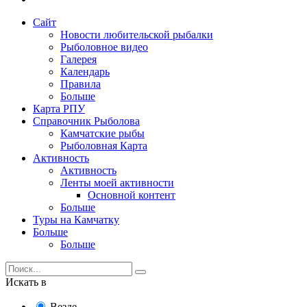
Сайт
Новости любительской рыбалки
Рыболовное видео
Галерея
Календарь
Правила
Больше
Карта РПУ
Справочник Рыболова
Камчатские рыбы
Рыболовная Карта
Активность
Активность
Ленты моей активности
Основной контент
Больше
Туры на Камчатку
Больше
Больше
Искать в
Везде