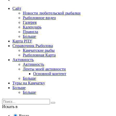
Сайт
Новости любительской рыбалки
Рыболовное видео
Галерея
Календарь
Правила
Больше
Карта РПУ
Справочник Рыболова
Камчатские рыбы
Рыболовная Карта
Активность
Активность
Ленты моей активности
Основной контент
Больше
Туры на Камчатку
Больше
Больше
Искать в
Везде