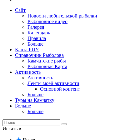
Сайт
Новости любительской рыбалки
Рыболовное видео
Галерея
Календарь
Правила
Больше
Карта РПУ
Справочник Рыболова
Камчатские рыбы
Рыболовная Карта
Активность
Активность
Ленты моей активности
Основной контент
Больше
Туры на Камчатку
Больше
Больше
Искать в
Везде