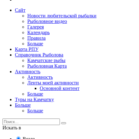
Сайт
Новости любительской рыбалки
Рыболовное видео
Галерея
Календарь
Правила
Больше
Карта РПУ
Справочник Рыболова
Камчатские рыбы
Рыболовная Карта
Активность
Активность
Ленты моей активности
Основной контент
Больше
Туры на Камчатку
Больше
Больше
Искать в
Везде