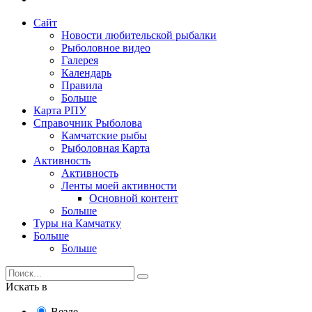
Сайт
Новости любительской рыбалки
Рыболовное видео
Галерея
Календарь
Правила
Больше
Карта РПУ
Справочник Рыболова
Камчатские рыбы
Рыболовная Карта
Активность
Активность
Ленты моей активности
Основной контент
Больше
Туры на Камчатку
Больше
Больше
Искать в
Везде