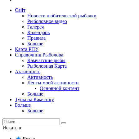
Сайт
Новости любительской рыбалки
Рыболовное видео
Галерея
Календарь
Правила
Больше
Карта РПУ
Справочник Рыболова
Камчатские рыбы
Рыболовная Карта
Активность
Активность
Ленты моей активности
Основной контент
Больше
Туры на Камчатку
Больше
Больше
Искать в
Везде