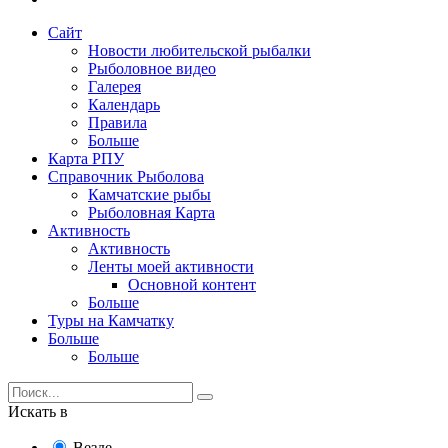
Сайт
Новости любительской рыбалки
Рыболовное видео
Галерея
Календарь
Правила
Больше
Карта РПУ
Справочник Рыболова
Камчатские рыбы
Рыболовная Карта
Активность
Активность
Ленты моей активности
Основной контент
Больше
Туры на Камчатку
Больше
Больше
Искать в
Везде