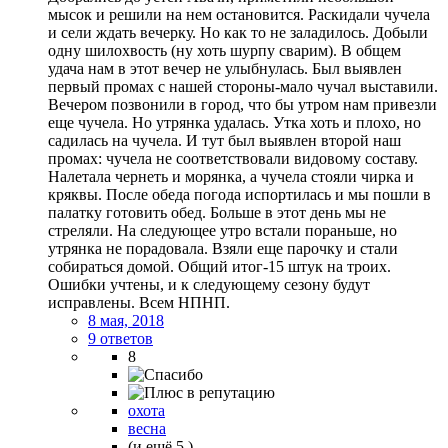
мысок и решили на нем остановится. Раскидали чучела
и сели ждать вечерку. Но как то не заладилось. Добыли
одну шилохвость (ну хоть шурпу сварим). В общем
удача нам в этот вечер не улыбнулась. Был выявлен
первый промах с нашей стороны-мало чучал выставили.
Вечером позвонили в город, что бы утром нам привезли
еще чучела. Но утрянка удалась. Утка хоть и плохо, но
садилась на чучела. И тут был выявлен второй наш
промах: чучела не соответствовали видовому составу.
Налетала чернеть и морянка, а чучела стояли чирка и
кряквы. После обеда погода испортилась и мы пошли в
палатку готовить обед. Больше в этот день мы не
стреляли. На следующее утро встали пораньше, но
утрянка не порадовала. Взяли еще парочку и стали
собираться домой. Общий итог-15 штук на троих.
Ошибки учтены, и к следующему сезону будут
исправлены. Всем НПНП.
8 мая, 2018
9 ответов
8
охота
весна
(и ещё 5 )