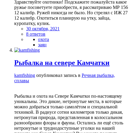
Здравствуйте охотники! Подскажите пожалуйста какое
ружье посоветуете приобрести, я рассматриваю МР 156
12 калибр. Ружей никогда не было. Но стрелял с ИЖ 27
12 калибр. Охотиться планирую на утку, зайца,
куропатку, кулик.
30 октября, 2021
8 ответов
охота
заяц
Рыбалка на севере Камчатки
kamfishing
опубликовал запись в
Речная рыбалка,
сплавы
Рыбалка и охота на Севере Камчатки по-настоящему
уникальны. Это дикие, нетронутые места, в которые
можно добраться только самолётом и специальной
техникой. В радиусе сотни километров только дикая,
нетронутая природа, представленная в колоссальном
разнообразии флоры и фауны. Остались ли ещё столь
нетронутые и труднодоступные уголки на нашей