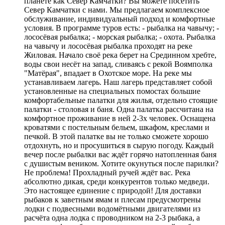
планете как Север Камчатки? Вы можете посетить
Север Камчатки с нами. Мы предлагаем комплексное
обслуживание, индивидуальный подход и комфортные
условия. В программе туров есть: - рыбалка на чавычу; -
лососёвая рыбалка; - морская рыбалка; - охота. Рыбалка
на чавычу и лососёвая рыбалка проходят на реке
Жиловая. Начало своё река берет на Срединном хребте,
воды свои несёт на запад, сливаясь с рекой Воямполка
"Матёрая", впадает в Охотское море. На реке мы
устанавливаем лагерь. Наш лагерь представляет собой
установленные на специальных помостах большие
комфортабельные палатки для жилья, отдельно стоящие
палатки - столовая и баня. Одна палатка рассчитана на
комфортное проживание в ней 2-3х человек. Оснащена
кроватями с постельным бельем, шкафом, креслами и
печкой. В этой палатке вы не только сможете хорошо
отдохнуть, но и просушиться в сырую погоду. Каждый
вечер после рыбалки вас ждёт горячо натопленная баня
с душистым веником. Хотите окунуться после парилки?
Не проблема! Прохладный ручей ждёт вас. Река
абсолютно дикая, среди конкурентов только медведи.
Это настоящее единение с природой! Для доставки
рыбаков к заветным ямам и плесам предусмотрены
лодки с подвесными водомётными двигателями из
расчёта одна лодка с проводником на 2-3 рыбака, а