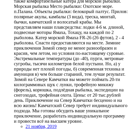
также комфортабельные катера для морской рыбалки.
Морская рыбалка Место рыбалки: Охотское море.
п.Палана. Объекты рыбалки: белокорый палтус. Прилов:
полярные акулы, камбалы (3 вида), треска, минтай,
бычки, камчатский и волосатый крабы. Мы
представляем наши плавсредства: лодки 4-6 м. длиной,
подвесные моторы Ямаха, Тохацу, на каждой по 2
рыболова. Катер морской Ямаха FR-26 (26 футов), 2 - 4
рыболова. Снасти предоставляются на месте. Зимние
приключения Зимой север не менее разнообразен и
красив, чем летом, но условия по-настоящему суровые.
Экстремальные температуры (до -40), пурги, метровые
сугробы, тысячи километров белой пустыни. Но, а) у
природы нет плохой погоды, б) современная техника и
амуниция в) чем больше стараний, тем лучше результат.
Зимой на Севере Камчатки вы можете поймать 20-ти
килограммовых щук с лунки, трофейную микижу
(форель), корюшка, подлёдная рыбалка, экспедиции на
снегоходах, трофейная охота. Цены: от 20 тыс.рублей
день. Приключение на Север Камчатки бесценно и на
всю жизнь! Камчатский Север требует индивидуального
подхода. Мы готовы обсудить ваше уникальное
приключение, разработать индивидуальную программу
и провести всё на высшем уровне.
21 ноября, 2019