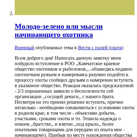
Молодо-зелено или мысли
начинающего охотника
Военный
опубликовал тема в
Вести с полей (охота)
Всем доброго дня! Написать данную заметку меня
побудило вступление в РОО ,,Камчатское краевое
общество охотников и рыболовов,,...обзаведясь недавно
охотничьим ружьем и намереваясь разумно подойти к
процессу охоты сообщил друзьям о намерении вступить
в указанное общество. Реакция оказалась предсказуемой
- 2/3 опрошенных заявили о бесполезности сей
организации ,,сосущей деньги,, с нашего брата.
Несмотря на это принял решение вступить, причин
несколько - необходимо ознакомиться с условиями охоты
в родном крае, в том числе - объектами добычи,
участками, сроками охоты и тп. Тешила надежда о
некоем ,,братстве,, и взятии ,,под крыло,, более
опытными товарищами для передачи из опыта мне -
начинающему). Прибыв по месту нахождения общества