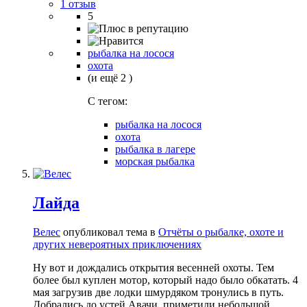
1 отзыв
5
рыбалка на лосося
охота
(и ещё 2 )
C тегом:
рыбалка на лосося
охота
рыбалка в лагере
морская рыбалка
Лайда
Велес
опубликовал тема в
Отчёты о рыбалке, охоте и
других невероятных приключениях
Ну вот и дождались открытия весенней охоты. Тем
более был куплен мотор, который надо было обкатать. 4
мая загрузив две лодки шмурдяком тронулись в путь.
Добрались до устей Авачи, приметили небольшой