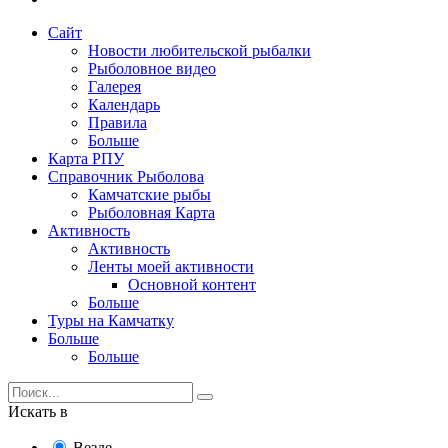
Сайт
Новости любительской рыбалки
Рыболовное видео
Галерея
Календарь
Правила
Больше
Карта РПУ
Справочник Рыболова
Камчатские рыбы
Рыболовная Карта
Активность
Активность
Ленты моей активности
Основной контент
Больше
Туры на Камчатку
Больше
Больше
Искать в
Везде