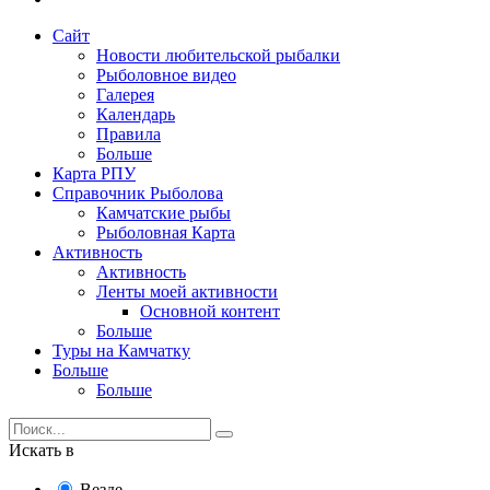
Сайт
Новости любительской рыбалки
Рыболовное видео
Галерея
Календарь
Правила
Больше
Карта РПУ
Справочник Рыболова
Камчатские рыбы
Рыболовная Карта
Активность
Активность
Ленты моей активности
Основной контент
Больше
Туры на Камчатку
Больше
Больше
Искать в
Везде