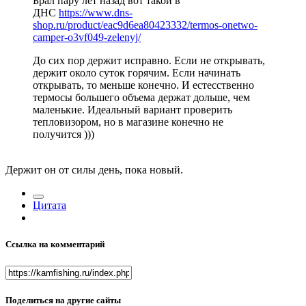
Брал пару лет назад вот такой в
ДНС
https://www.dns-
shop.ru/product/eac9d6ea80423332/termos-onetwo-
camper-o3vf049-zelenyj/
До сих пор держит исправно. Если не открывать,
держит около суток горячим. Если начинать
открывать, то меньше конечно. И естесственно
термосы большего объема держат дольше, чем
маленькие. Идеальный вариант проверить
тепловизором, но в магазине конечно не
получится )))
Держит он от силы день, пока новый.
Цитата
Ссылка на комментарий
Поделиться на другие сайты