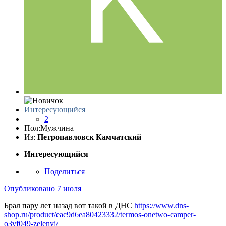
Интересующийся
2
Пол:
Мужчина
Из:
Петропавловск Камчатский
Интересующийся
Поделиться
Опубликовано
7 июля
Брал пару лет назад вот такой в ДНС
https://www.dns-
shop.ru/product/eac9d6ea80423332/termos-onetwo-camper-
o3vf049-zelenyj/