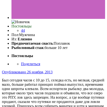
Постояльцы
44
Пол:
Мужчина
Из:
Елизово
Предпочитаемая снасть
:Поплавок
Рыболовный стаж
:больше 10 лет
Постояльцы
Поделиться
Опубликовано
26 ноября, 2013
Был сегодня часов с 10 до 15, селедка есть, но мелкая, средней
мало, больше работал принцип поймал-выпустил, временами
одни шпроты клевали. Всем испортили рыбалку два молодца,
которые около трех часов подошли и объявили, что все озеро
это РПУ, лов здесь запрещен. На вопрос, а где вообще путевки
продают, сказали что путевки не продаются даже для ловли
удочкой. Пришлось всем собирать манатки и идти к машинам