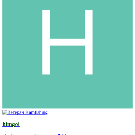
himgol