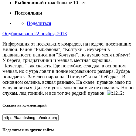
Рыболовный стаж
:больше 10 лет
Постояльцы
Поделиться
Опубликовано
22 ноября, 2013
Информация от нескольких комрадов, на неделе, посетивших
Вилюй. Район "РыбЗавода", "Колтуки", неуверен в
правильности написания "Колтуки", но думаю меня поймут!
У берега, тридцатьники и мелкая, местная корюшка.
"Кочегары" так сказать. Где поглубже, селедка, в основном
мелкая, но с утра ловят в полне нормального размера. Зубарь
попадается. Замечен народ на "Гнилухе" и на "Лебедке". В
основном селедка, всякая разнаяю. На скале, пузанок мало по
малу ловиться. Далее в устья мои знакомые не совались. Но по
слухам, лед тонкий, и все тот же редкий пузанок.
Ссылка на комментарий
Поделиться на другие сайты