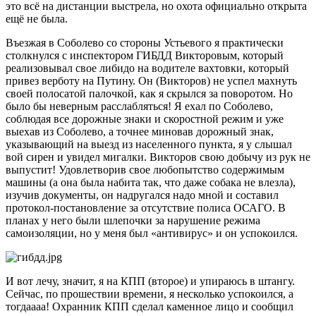
это всё на дистанции выстрела, но охота официально открыта
ещё не была.
Въезжая в Соболево со стороны Устьевого я практически
столкнулся с инспектором ГИБДД Викторовым, который
реализовывал свое либидо на водителе вахтовки, который
привез верботу на Путину. Он (Викторов) не успел махнуть
своей полосатой палочкой, как я скрылся за поворотом. Но
было бы неверным расслабляться! Я ехал по Соболево,
соблюдая все дорожные знаки и скоростной режим и уже
выехав из Соболево, а точнее миновав дорожный знак,
указывающий на выезд из населенного пункта, я у слышал
вой сирен и увидел мигалки. Викторов свою добычу из рук не
выпустит! Удовлетворив свое любопытство содержимым
машины (а она была набита так, что даже собака не влезла),
изучив документы, он надругался надо мной и составил
протокол-постановление за отсутствие полиса ОСАГО. В
планах у него были шлепочки за нарушение режима
самоизоляции, но у меня был «антивирус» и он успокоился.
И вот лечу, значит, я на КПП (второе) и упираюсь в штангу.
Сейчас, по прошествии времени, я несколько успокоился, а
тогдаааа! Охранник КПП сделал каменное лицо и сообщил