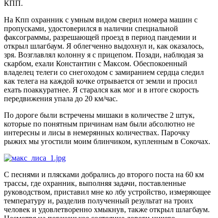
КПП.
На Кпп охранник с умным видом сверил номера машин с
пропусками, удостоверился в наличии специальной
факсограммы, разрешающей проезд в период пандемии и
открыл шлагбаум. Я облегченно выдохнул и, как оказалось,
зря. Возглавлял колонну я с прицепом. Позади, наблюдая за
скарбом, ехали Константин с Максом. Обеспокоенный
владелец телеги со снегоходом с замиранием сердца следил
как телега на каждой кочке отрывается от земли и просил
ехать поаккуратнее. Я старался как мог и в итоге скорость
передвижения упала до 20 км/час.
По дороге были встречены мишаки в количестве 2 штук,
которые по понятным причинам нам были абсолютно не
интересны и лисы в немерянных количествах. Парочку
рыжих мы угостили моим блинчиком, купленным в Сокочах.
С песнями и плясками добрались до второго поста на 60 км
трассы, где охранник, выполняя задачи, поставленные
руководством, приставил мне ко лбу устройство, измеряющее
температуру и, разделив полученный результат на троих
человек и удовлетворенно хмыкнув, также открыл шлагбаум.