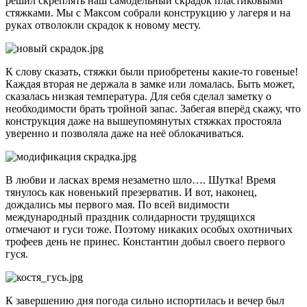
решил скреплять наш самодельный скрадок пластиковыми
стяжками. Мы с Максом собрали конструкцию у лагеря и на
руках отволокли скрадок к новому месту.
К слову сказать, стяжки были приобретены какие-то говеные!
Каждая вторая не держала в замке или ломалась. Быть может,
сказалась низкая температура. Для себя сделал заметку о
необходимости брать тройной запас. Забегая вперёд скажу, что
конструкция даже на вышеупомянутых стяжках простояла
уверенно и позволяла даже на неё облокачиваться.
В любви и ласках время незаметно шло…. Шутка! Время
тянулось как новенький презерватив. И вот, наконец,
дождались мы первого мая. По всей видимости
международный праздник солидарности трудящихся
отмечают и гуси тоже. Поэтому никаких особых охотничьих
трофеев день не принес. Константин добыл своего первого
гуся.
К завершению дня погода сильно испортилась и вечер был