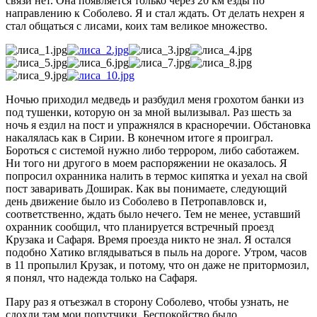
связи нет. Она появляется только через 20 км езды по
направлению к Соболево. Я и стал ждать. От делать нехрен я
стал общаться с лисами, коих там великое множество.
Ночью приходил медведь и разбудил меня грохотом банки из
под тушенки, которую он за мной вылизывал. Раз шесть за
ночь я ездил на пост и упражнялся в красноречии. Обстановка
накалялась как в Сирии. В конечном итоге я проиграл.
Бороться с системой нужно либо террором, либо саботажем.
Ни того ни другого в моем распоряжении не оказалось. Я
попросил охранника налить в термос кипятка и уехал на свой
пост заваривать Доширак. Как вы понимаете, следующий
день движение было из Соболево в Петропавловск и,
соответственно, ждать было нечего. Тем не менее, уставший
охранник сообщил, что планируется встречный проезд
Крузака и Сафаря. Время проезда никто не знал. Я остался
подобно Хатико вглядываться в пыль на дороге. Утром, часов
в 11 пропылил Крузак, и потому, что он даже не притормозил,
я понял, что надежда только на Сафаря.
Пару раз я отъезжал в сторону Соболево, чтобы узнать, не
сдохли там мои попутчики. Беспокойство было