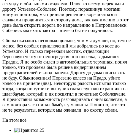
секунду и обильными осадками. Плюс ко всему, перекрыли
дорогу Устьевое-Соболево. Поэтому, пораскинув мозгами
минуты полторы, мы приняли решение сворачиваться и
скачками продвигаться в сторону дома, так как именно в этот
день была открыта дорога по направлению в Петропавловск.
Соберись мы ехать завтра – ничего бы не получилось.
Сборы оказались несколько дольше, чем мы думали, но, тем не
менее, без особых приключений мы добрались по косе до
Устьевого. И только переехали мостик, отделяющий
береговую черту от непосредственно поселка, задымился
Прадик. Я не особо силен в автомобильных терминах, понял
только, что проблема была решена выдергиванием
предохранителей из-под панели. Дорогу до дома описывать
не буду. Обыкновенная! Порезано колесо на Прадо, убито
колесо на прицепе (два). Некоторую радость испытал только
тогда, когда попутчики выпучив глаза слушали охранника на
шлагбауме, который и их посвятил в почетные Соболевчане.
Я предоставил возможность разговаривать с ним коллегам, а
сам полтора часа пинал бамбук у машины. Понятно, что это
не те результаты, которых мы ожидали, но охотку сбили.
На этом всё.
25