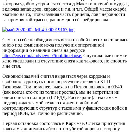
котором удобно устроился снегоход Макса и прочий шмурдяк,
включая запас дров, скрадок и т.д. и т.п. Общей массы скарба
хватило на то, чтобы задняя часть прицепа, ловя неровности
газпромовской трассы, равномерно её грейдировала.
Сама по себе необходимость везти с собой снегоход ставилась
мною под сомнение из-за получения оперативной
информации о наличии снега на ресурсе
https://eos.com/landviewer/?tool-timelapse.
Спутниковые снимки
ясно указывали на отсутствие снега как такового, но спорить
я не стал.
Основной задачей считал вырваться через кордоны и
свободно вздохнуть после пересечения первого КПП
Газпрома. Тем не менее, выехав из Петропавловска в 03:40
(как всегда кто-то из толпы проспал), мы не встретили ни
одного поста полиции (ГИБДД, Росгвардии). Тем самым
подтверждается мой тезис о схожести действий
контролирующих структур с таковыми у фашистских войск в
период ВОВ, т.е. точно по расписанию.
Первая остановка состоялась в Карымае. Слегка приспустив
колеса мы двинулись абсолютно убитой дороги в сторону