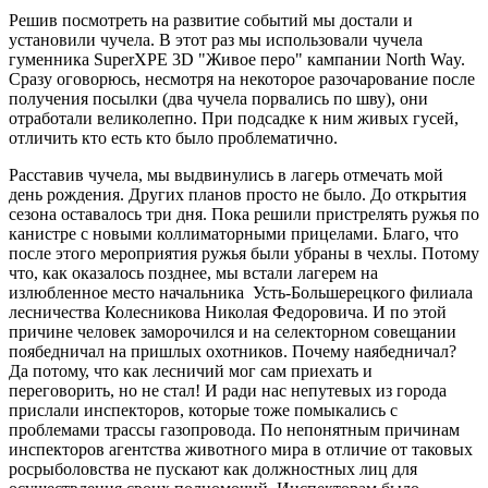
Решив посмотреть на развитие событий мы достали и
установили чучела. В этот раз мы использовали чучела
гуменника SuperXPE 3D "Живое перо" кампании North Way.
Сразу оговорюсь, несмотря на некоторое разочарование после
получения посылки (два чучела порвались по шву), они
отработали великолепно. При подсадке к ним живых гусей,
отличить кто есть кто было проблематично.
Расставив чучела, мы выдвинулись в лагерь отмечать мой
день рождения. Других планов просто не было. До открытия
сезона оставалось три дня. Пока решили пристрелять ружья по
канистре с новыми коллиматорными прицелами. Благо, что
после этого мероприятия ружья были убраны в чехлы. Потому
что, как оказалось позднее, мы встали лагерем на
излюбленное место начальника Усть-Большерецкого филиала
лесничества Колесникова Николая Федоровича. И по этой
причине человек заморочился и на селекторном совещании
поябедничал на пришлых охотников. Почему наябедничал?
Да потому, что как лесничий мог сам приехать и
переговорить, но не стал! И ради нас непутевых из города
прислали инспекторов, которые тоже помыкались с
проблемами трассы газопровода. По непонятным причинам
инспекторов агентства животного мира в отличие от таковых
росрыболовства не пускают как должностных лиц для