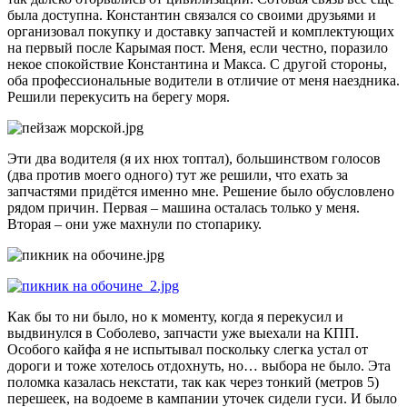
была доступна. Константин связался со своими друзьями и
организовал покупку и доставку запчастей и комплектующих
на первый после Карымая пост. Меня, если честно, поразило
некое спокойствие Константина и Макса. С другой стороны,
оба профессиональные водители в отличие от меня наездника.
Решили перекусить на берегу моря.
Эти два водителя (я их нюх топтал), большинством голосов
(два против моего одного) тут же решили, что ехать за
запчастями придётся именно мне. Решение было обусловлено
рядом причин. Первая – машина осталась только у меня.
Вторая – они уже махнули по стопарику.
Как бы то ни было, но к моменту, когда я перекусил и
выдвинулся в Соболево, запчасти уже выехали на КПП.
Особого кайфа я не испытывал поскольку слегка устал от
дороги и тоже хотелось отдохнуть, но… выбора не было. Эта
поломка казалась некстати, так как через тонкий (метров 5)
перешеек, на водоеме в кампании уточек сидели гуси. И было