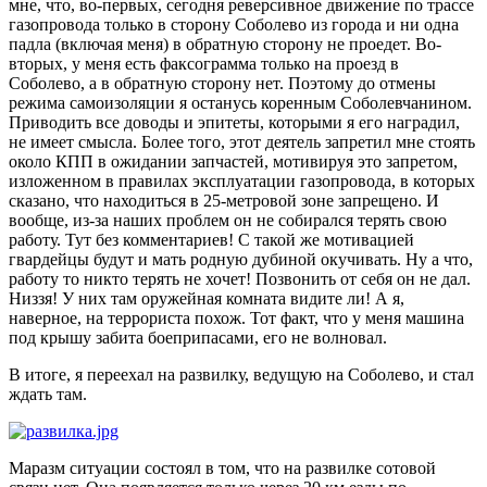
мне, что, во-первых, сегодня реверсивное движение по трассе
газопровода только в сторону Соболево из города и ни одна
падла (включая меня) в обратную сторону не проедет. Во-
вторых, у меня есть факсограмма только на проезд в
Соболево, а в обратную сторону нет. Поэтому до отмены
режима самоизоляции я останусь коренным Соболевчанином.
Приводить все доводы и эпитеты, которыми я его наградил,
не имеет смысла. Более того, этот деятель запретил мне стоять
около КПП в ожидании запчастей, мотивируя это запретом,
изложенном в правилах эксплуатации газопровода, в которых
сказано, что находиться в 25-метровой зоне запрещено. И
вообще, из-за наших проблем он не собирался терять свою
работу. Тут без комментариев! С такой же мотивацией
гвардейцы будут и мать родную дубиной окучивать. Ну а что,
работу то никто терять не хочет! Позвонить от себя он не дал.
Низзя! У них там оружейная комната видите ли! А я,
наверное, на террориста похож. Тот факт, что у меня машина
под крышу забита боеприпасами, его не волновал.
В итоге, я переехал на развилку, ведущую на Соболево, и стал
ждать там.
Маразм ситуации состоял в том, что на развилке сотовой