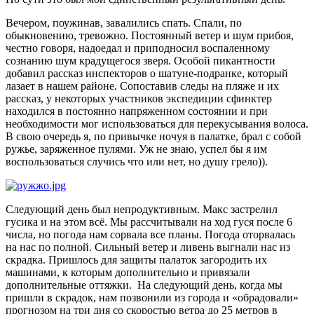
Вечером, поужинав, завалились спать. Спали, по
обыкновению, тревожно. Постоянный ветер и шум прибоя,
честно говоря, надоедал и приподносил воспаленному
сознанию шум крадущегося зверя. Особой пикантности
добавил рассказ инспекторов о шатуне-подранке, который
лазает в нашем районе. Сопоставив следы на пляже и их
рассказ, у некоторых участников экспедиции сфинктер
находился в постоянно напряженном состоянии и при
необходимости мог использоваться для перекусывания волоса.
В свою очередь я, по привычке ночуя в палатке, брал с собой
ружье, заряженное пулями. Уж не знаю, успел бы я им
воспользоваться случись что или нет, но душу грело)).
Следующий день был непродуктивным. Макс застрелил
гусика и на этом всё. Мы рассчитывали на ход гуся после 6
числа, но погода нам сорвала все планы. Погода оторвалась
на нас по полной. Сильный ветер и ливень выгнали нас из
скрадка. Пришлось для защиты палаток загородить их
машинами, к которым дополнительно и привязали
дополнительные оттяжки. На следующий день, когда мы
пришли в скрадок, нам позвонили из города и «обрадовали»
прогнозом на три дня со скоростью ветра до 25 метров в