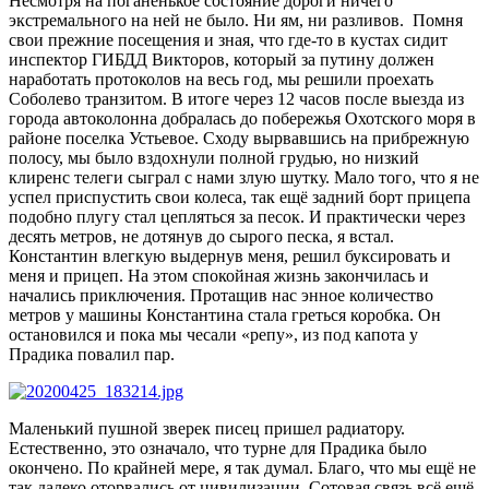
Несмотря на поганенькое состояние дороги ничего
экстремального на ней не было. Ни ям, ни разливов. Помня
свои прежние посещения и зная, что где-то в кустах сидит
инспектор ГИБДД Викторов, который за путину должен
наработать протоколов на весь год, мы решили проехать
Соболево транзитом. В итоге через 12 часов после выезда из
города автоколонна добралась до побережья Охотского моря в
районе поселка Устьевое. Сходу вырвавшись на прибрежную
полосу, мы было вздохнули полной грудью, но низкий
клиренс телеги сыграл с нами злую шутку. Мало того, что я не
успел приспустить свои колеса, так ещё задний борт прицепа
подобно плугу стал цепляться за песок. И практически через
десять метров, не дотянув до сырого песка, я встал.
Константин влегкую выдернув меня, решил буксировать и
меня и прицеп. На этом спокойная жизнь закончилась и
начались приключения. Протащив нас энное количество
метров у машины Константина стала греться коробка. Он
остановился и пока мы чесали «репу», из под капота у
Прадика повалил пар.
Маленький пушной зверек писец пришел радиатору.
Естественно, это означало, что турне для Прадика было
окончено. По крайней мере, я так думал. Благо, что мы ещё не
так далеко оторвались от цивилизации. Сотовая связь всё ещё