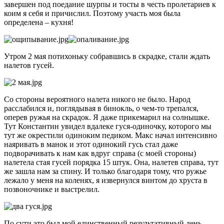
завершен под поедание шурпы и тосты в честь пролетариев к
коим я себя и причислил. Поэтому участь моя была
определена – кухня!
Утром 2 мая потихоньку собравшись в скрадке, стали ждать
налетов гусей.
Со стороны вероятного налета никого не было. Народ
расслабился и, поглядывая в бинокль, о чем-то трепался,
оперев ружья на скрадок. Я даже прикемарил на солнышке.
Тут Константин увидел вдалеке гуся-одиночку, которого мы
тут же окрестили одиноким педиком. Макс начал интенсивно
наяривать в манок и этот одинокий гусь стал даже
подворачивать к нам как вдруг справа (с моей стороны)
налетела стая гусей порядка 15 штук. Она, налетев справа, тут
же зашла нам за спину. И только благодаря тому, что ружье
лежало у меня на коленях, я извернулся винтом до хруста в
позвоночнике и выстрелил.
По сути это был мой единственный результативный день.