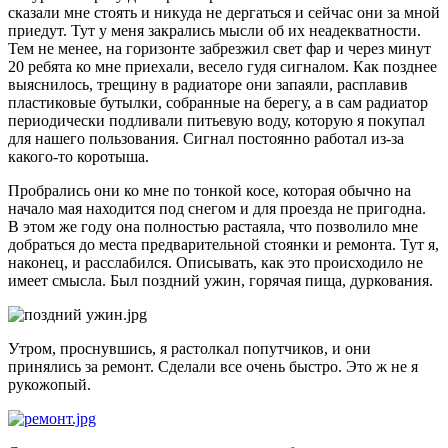
сказали мне стоять и никуда не дергаться и сейчас они за мной
приедут. Тут у меня закрались мысли об их неадекватности.
Тем не менее, на горизонте забрезжил свет фар и через минут
20 ребята ко мне приехали, весело гудя сигналом. Как позднее
выяснилось, трещину в радиаторе они запаяли, расплавив
пластиковые бутылки, собранные на берегу, а в сам радиатор
периодически подливали питьевую воду, которую я покупал
для нашего пользования. Сигнал постоянно работал из-за
какого-то коротыша.
Пробрались они ко мне по тонкой косе, которая обычно на
начало мая находится под снегом и для проезда не пригодна.
В этом же году она полностью растаяла, что позволило мне
добраться до места предварительной стоянки и ремонта. Тут я,
наконец, и расслабился. Описывать, как это происходило не
имеет смысла. Был поздний ужин, горячая пища, дуркования.
Утром, проснувшись, я растолкал попутчиков, и они
принялись за ремонт. Сделали все очень быстро. Это ж не я
рукожопый.