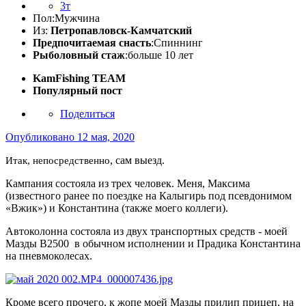
3т
Пол:
Мужчина
Из:
Петропавловск-Камчатский
Предпочитаемая снасть
:Спиннинг
Рыболовный стаж
:больше 10 лет
KamFishing TEАМ
Популярный пост
Поделиться
Опубликовано
12 мая, 2020
, сам выезд.
Итак, непосредственно
Кампания состояла из трех человек. Меня, Максима
(известного ранее по поездке на Калыгирь под псевдонимом
«Вжик») и Константина (также моего коллеги).
Автоколонна состояла из двух транспортных средств - моей
Мазды B2500 в обычном исполнении и Прадика Константина
на пневмоколесах.
Кроме всего прочего, к жопе моей Мазды прилип прицеп, на