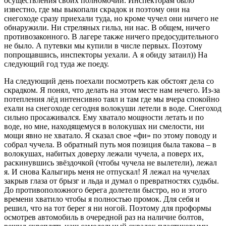
осуществления своих полномочий. Инспекторам было
известно, где мы выкопали скрадок и поэтому они на
снегоходе сразу приехали туда, но кроме чучел они ничего не
обнаружили. Ни стреляных гильз, ни нас. В общем, ничего
противозаконного. В лагере также ничего предосудительного
не было. А путевки мы купили в числе первых. Поэтому
попрощавшись, инспекторы уехали. А я обиду затаил)) На
следующий год туда же поеду.
На следующий день поехали посмотреть как обстоят дела со
скрадком. Я понял, что делать на этом месте нам нечего. Из-за
потепления лёд интенсивно таял и там где мы вчера спокойно
ехали на снегоходе сегодня волокуши летели в воде. Снегоход
сильно просаживался. Ему хватало мощности летать и по
воде, но мне, находящемуся в волокушах ни смелости, ни
мощи явно не хватало. Я сказал свое «фи» по этому поводу и
собрал чучела. В обратный путь моя позиция была такова – в
волокушах, набитых доверху лежали чучела, а поверх их,
раскинувшись звёздочкой (чтобы чучела не вылетели), лежал
я. И снова Калыгирь меня не отпускал! Я лежал на чучелах
закрыв глаза от брызг и льда и думал о превратностях судьбы.
До противоположного берега долетели быстро, но и этого
времени хватило чтобы я полностью промок. Для себя и
решил, что на тот берег я ни ногой. Поэтому для проформы
осмотрев автомобиль в очередной раз на наличие болтов,