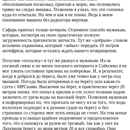
обоснованным поскольку, приехав к морю, мы поломались
прямо на следах мишака. Позвонив я узнал, что эти гопники
куда-то отъехали. На чем и как я не понял. Ведь в моем
понимании машина без радиатора мертвая.
Сафарь приехал только вечером. Огромное спасибо мужикам,
которые, несмотря на свою практически полную
загруженность прихватили запчасти. Тут же «добрым» словом
вспомню охранника, который «забыл» передать 10 литров
антифриза, которые остались ждать нашего возвращения.
Получив «посылку» я тут же рванул к мужикам. Из-за
поганой связи и не менее поганого интернета в Соболево я не
мог узнать состояние прилива на побережье. И, в результате,
когда я добрался до берега, было уже темно как у негра под
мышкой. Погода была штормовая и на берегу шла какая-то
суета с МРСками. Выскочив на берег, я практически через 20
метров понял, что попал в прилив и еле успел полным ходом
заскочить от уреза воды на высокий берег. Позвонив мужикам
я информировал их, что проехать не могу из-за того, что вода
вплотную подходит в к руинам судов на берегу и без
страховки со сторону мне лезть никуда не стоит. На том конце
провода я услышал крайнее недоумение и предположение
того, что я нахожусь за рулем не трезвый, так как у них на
Лазурном берегу до моря метров 20 и все спокойно. Они