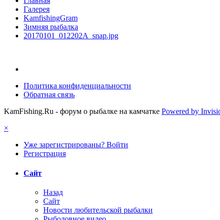
Главная
Галерея
KamfishingGram
Зимняя рыбалка
20170101_012202A_snap.jpg
Политика конфиденциальности
Обратная связь
KamFishing.Ru - форум о рыбалке на камчатке
Powered by Invis
×
Уже зарегистрированы? Войти
Регистрация
Сайт
Назад
Сайт
Новости любительской рыбалки
Рыболовное видео