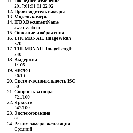
Последнее изменение
2017:01:01 01:22:02
Производитель камеры
Модель камеры
IFD0.DocumentName
aw-sdv-photo
Описание изображения
THUMBNAIL.ImageWidth
320
THUMBNAIL.ImageLength
240
Выдержка
1/105
Число F
26/10
Светочувствительность ISO
50
Скорость затвора
721/100
Яркость
547/100
Экспокоррекция
0/1
Режим замера экспозиции
Средний