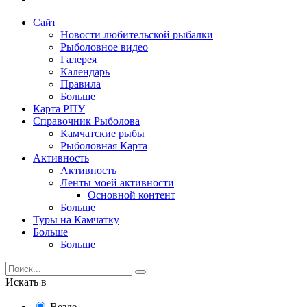
Сайт
Новости любительской рыбалки
Рыболовное видео
Галерея
Календарь
Правила
Больше
Карта РПУ
Справочник Рыболова
Камчатские рыбы
Рыболовная Карта
Активность
Активность
Ленты моей активности
Основной контент
Больше
Туры на Камчатку
Больше
Больше
Искать в
Везде