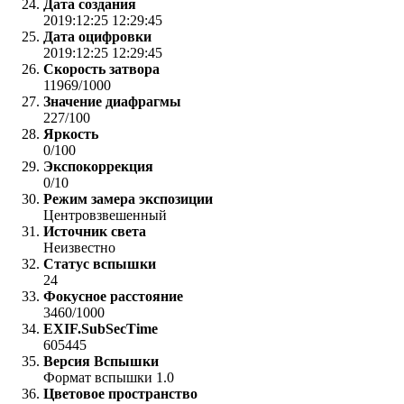
Дата создания
2019:12:25 12:29:45
Дата оцифровки
2019:12:25 12:29:45
Скорость затвора
11969/1000
Значение диафрагмы
227/100
Яркость
0/100
Экспокоррекция
0/10
Режим замера экспозиции
Центровзвешенный
Источник света
Неизвестно
Статус вспышки
24
Фокусное расстояние
3460/1000
EXIF.SubSecTime
605445
Версия Вспышки
Формат вспышки 1.0
Цветовое пространство