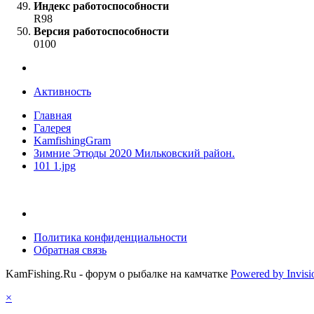
Индекс работоспособности
R98
Версия работоспособности
0100
Активность
Главная
Галерея
KamfishingGram
Зимние Этюды 2020 Мильковский район.
101 1.jpg
Политика конфиденциальности
Обратная связь
KamFishing.Ru - форум о рыбалке на камчатке
Powered by Invis
×