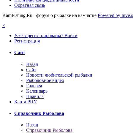
Обратная связь
KamFishing.Ru - форум о рыбалке на камчатке
Powered by Invis
×
Уже зарегистрированы? Войти
Регистрация
Сайт
Назад
Сайт
Новости любительской рыбалки
Рыболовное видео
Галерея
Календарь
Правила
Карта РПУ
Справочник Рыболова
Назад
Справочник Рыболова