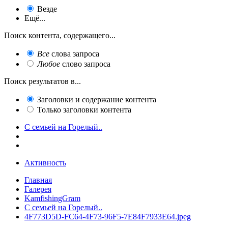
Везде
Ещё...
Поиск контента, содержащего...
Все
слова запроса
Любое
слово запроса
Поиск результатов в...
Заголовки и содержание контента
Только заголовки контента
С семьей на Горелый..
Активность
Главная
Галерея
KamfishingGram
С семьей на Горелый..
4F773D5D-FC64-4F73-96F5-7E84F7933E64.jpeg