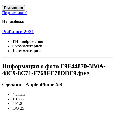
Поделиться
Подписчики
0
Из альбома:
Рыбалки 2021
114 изображения
0 комментариев
1 комментарий
Информация о фото E9F44870-3B0A-
48C9-8C71-F768FE78DDE9.jpeg
Сделано с Apple iPhone XR
4,3 mm
1/1585
f
f/1.8
ISO
25