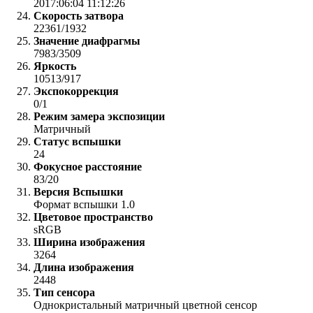
2017:06:04 11:12:26
Скорость затвора
22361/1932
Значение диафрагмы
7983/3509
Яркость
10513/917
Экспокоррекция
0/1
Режим замера экспозиции
Матричный
Статус вспышки
24
Фокусное расстояние
83/20
Версия Вспышки
Формат вспышки 1.0
Цветовое пространство
sRGB
Ширина изображения
3264
Длина изображения
2448
Тип сенсора
Однокристальный матричный цветной сенсор