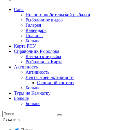
Сайт
Новости любительской рыбалки
Рыболовное видео
Галерея
Календарь
Правила
Больше
Карта РПУ
Справочник Рыболова
Камчатские рыбы
Рыболовная Карта
Активность
Активность
Ленты моей активности
Основной контент
Больше
Туры на Камчатку
Больше
Больше
Искать в
Везде