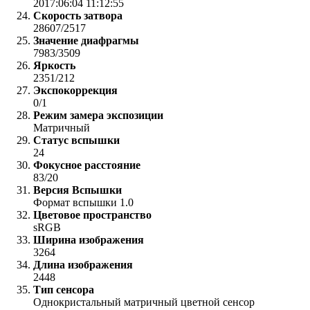
2017:06:04 11:12:55
Скорость затвора
28607/2517
Значение диафрагмы
7983/3509
Яркость
2351/212
Экспокоррекция
0/1
Режим замера экспозиции
Матричный
Статус вспышки
24
Фокусное расстояние
83/20
Версия Вспышки
Формат вспышки 1.0
Цветовое пространство
sRGB
Ширина изображения
3264
Длина изображения
2448
Тип сенсора
Однокристальный матричный цветной сенсор