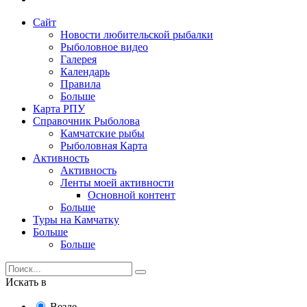
Сайт
Новости любительской рыбалки
Рыболовное видео
Галерея
Календарь
Правила
Больше
Карта РПУ
Справочник Рыболова
Камчатские рыбы
Рыболовная Карта
Активность
Активность
Ленты моей активности
Основной контент
Больше
Туры на Камчатку
Больше
Больше
Искать в
Везде