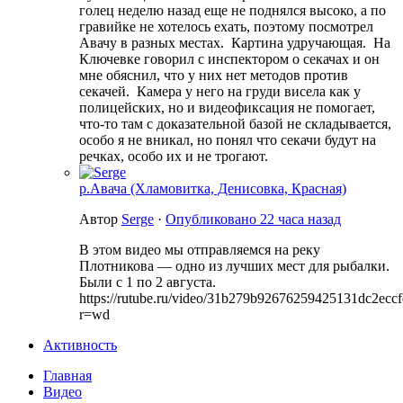
голец неделю назад еще не поднялся высоко, а по
гравийке не хотелось ехать, поэтому посмотрел
Авачу в разных местах. Картина удручающая. На
Ключевке говорил с инспектором о секачах и он
мне обяснил, что у них нет методов против
секачей. Камера у него на груди висела как у
полицейских, но и видеофиксация не помогает,
что-то там с доказательной базой не складывается,
особо я не вникал, но понял что секачи будут на
речках, особо их и не трогают.
р.Авача (Хламовитка, Денисовка, Красная)
Автор
Serge
·
Опубликовано
22 часа назад
В этом видео мы отправляемся на реку
Плотникова — одно из лучших мест для рыбалки.
Были с 1 по 2 августа.
https://rutube.ru/video/31b279b92676259425131dc2eccf
r=wd
Активность
Главная
Видео