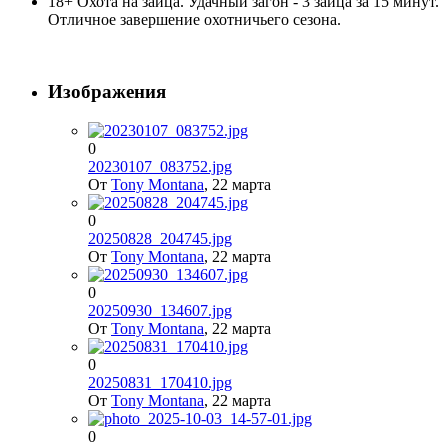
18+ Охота на зайца. Удачный загон - 3 зайца за 15 минут.
Отличное завершение охотничьего сезона.
Изображения
0
20230107_083752.jpg
От
Tony Montana
,
22 марта
0
20250828_204745.jpg
От
Tony Montana
,
22 марта
0
20250930_134607.jpg
От
Tony Montana
,
22 марта
0
20250831_170410.jpg
От
Tony Montana
,
22 марта
0