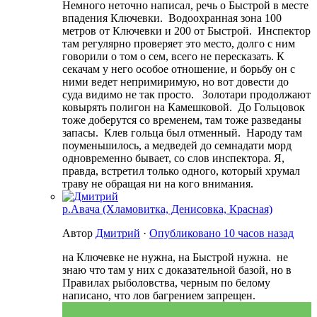
Немного неточно написал, речь о Быстрой в месте
впадения Ключевки. Водоохранная зона 100
метров от Ключевки и 200 от Быстрой. Инспектор
там регулярно проверяет это место, долго с ним
говорили о том о сем, всего не пересказать. К
секачам у него особое отношение, и борьбу он с
ними ведет непримиримую, но вот довести до
суда видимо не так просто. Золотари продолжают
ковырять полигон на Камешковой. До Гольцовок
тоже доберутся со временем, там тоже разведаны
запасы. Клев гольца был отменный. Народу там
поуменьшилось, а медведей до семнадати морд
одновременно бывает, со слов инспектора. Я,
правда, встретил только одного, который хрумал
траву не обращая ни на кого внимания.
р.Авача (Хламовитка, Денисовка, Красная)
Автор
Дмитрий
·
Опубликовано
10 часов назад
на Ключевке не нужна, на Быстрой нужна. не
знаю что там у них с доказательной базой, но в
Правилах рыболовства, черным по белому
написано, что лов багрением запрещен.