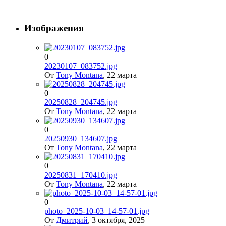
Изображения
0
20230107_083752.jpg
От
Tony Montana
,
22 марта
0
20250828_204745.jpg
От
Tony Montana
,
22 марта
0
20250930_134607.jpg
От
Tony Montana
,
22 марта
0
20250831_170410.jpg
От
Tony Montana
,
22 марта
0
photo_2025-10-03_14-57-01.jpg
От
Дмитрий
,
3 октября, 2025