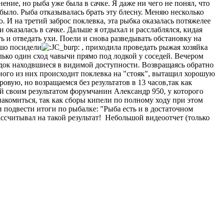
ение, но рыба уже была в сачке. Я даже ни чего не понял, что
было. Рыба отказывалась брать эту блесну. Меняю несколько
 И на третий заброс поклевка, эта рыбка оказалась потяжелее
 оказалась в сачке. Дальше я отдыхал и расслаблялся, кидая
ь и отведать ухи. Поели и снова разведывать обстановку на
ошо посидели
, приходила проведать рыжая хозяйка
лько один сход чавычи прямо под лодкой у соседей. Вечером
 лодок находвшиеся в видимой доступности. Возвращаясь обратно
дного из них происходит поклевка на "стояк", вытащил хорошую
вую, но возращаемся без результатов в 13 часов,так как
й своим результатом форумчанин Александр 950, у которого
знакомиться, так как сборы кипели по полному ходу при этом
и подвести итоги по рыбалке: "Рыба есть и в достаточном
рассчитывал на такой результат! Небольшой видеоотчет (только