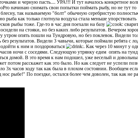
очками и черную пасть.... УРА!!! И тут началось конкретное волн
oPro начинаю снимать свои попытки поймать рыбу, но не тут то 
 блесну, так называемую "болт" обычную серебристую полностью.
 рыба как только глотнула воздуха стала меньше упорствовать и
сков рыбы тоже. Где-то в час дня поехали на базу
сварит
посидели на стояки, но без каких либо результатов. Вечером хор
оту утром опять пошли на Тундровую, но без поклевок. Видели то
ть без результатов. Видели 3 чавычи, которые поймали ребята с
подойти к ним и поздороваться
. Как через 10 минут у о
часов ночи с соседями. Следующую утрянку едим опять на тундро
ться домой. В это время к нам подошел, уже веселый и довольны
ожет потом расскажет как это было. Но как следует не успели по
ло 3х часов ходу так как была в плохом состоянии. Вообщем есл
нос рыбе!" По поездке, остался более чем доволен, так как не 