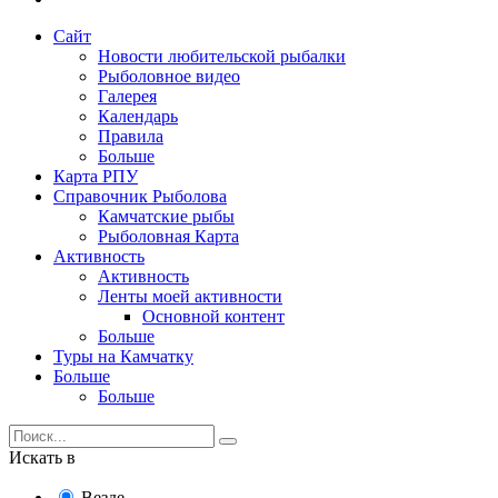
Сайт
Новости любительской рыбалки
Рыболовное видео
Галерея
Календарь
Правила
Больше
Карта РПУ
Справочник Рыболова
Камчатские рыбы
Рыболовная Карта
Активность
Активность
Ленты моей активности
Основной контент
Больше
Туры на Камчатку
Больше
Больше
Искать в
Везде