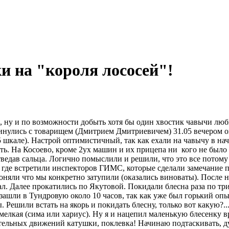
и на "короля лососей"!
я, ну и по возможности добыть хотя бы один хвостик чавычи люб
винулись с товарищем (Дмитрием Дмитриевичем) 31.05 вечером ок
 5 шкале). Настрой оптимистичный, так как ехали на чавычу в на
ать. На Косоево, кроме 2ух машин и их прицепа ни кого не было
тведав сальца. Логично помыслили и решили, что это все потому 
 где встретили инспекторов ГИМС, которые сделали замечание по
 и поняли что мы конкретно затупили (оказались виноваты). Посл
л. Далее прокатились по Якутовой. Покидали блесна раза по тр
 зашли в Тундровую около 10 часов, так как уже был горький оп
 Решили встать на якорь и покидать блесну, только вот какую?.
мелкая (сима или хариус). Ну я и нацепил маленькую блесенку 
тельных движений катушки, поклевка! Начинаю подтаскивать, ду