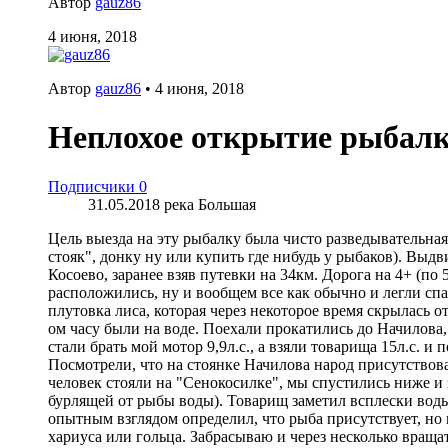
Автор
gauz86
4 июня, 2018
Автор
gauz86
•
4 июня, 2018
Неплохое открытие рыбалк
Подписчики
0
31.05.2018 река Большая
Цель выезда на эту рыбалку была чисто разведывательна
стояк", донку ну или купить где нибудь у рыбаков). Выд
Косоево, заранее взяв путевки на 34км. Дорога на 4+ (по
расположились, ну и вообщем все как обычно и легли сп
плутовка лиса, которая через некоторое время скрылась о
ом часу были на воде. Поехали прокатились до Начилова,
стали брать мой мотор 9,9л.с., а взяли товарища 15л.с.
Посмотрели, что на стоянке Начилова народ присутствова
человек стояли на "Сенокосилке", мы спустились ниже и
бурлящей от рыбы воды). Товарищ заметил всплески воды.
опытным взглядом определил, что рыба присутствует, но 
хариуса или гольца. Забрасываю и через несколько враща