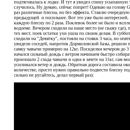
подтягивалась к лодке. И тут я увидел спину усыпанную т
случилось. Ну думаю, сейчас попрет! Одеваю на голову G
раз различные блесна, но без эффекта. Ставлю очередную
предыдущей и посильнее. Вот это уже было интересней, но
каждую блесну по 2 раза. Поклевок более не было и вспле
водоеме. Вечером сходили на наше место (не скажу где), 
тех мест, поев остатки ухи ушла по своим делам. В субб
сходили на "Девятку", постояли на стояки 3 часа, но опя
увидели соседей, напротив Дормиловской базы, решили 
самку чавычи примерно на 12кг. Посиделки вечером до 3 
начался сильный дождь с ветром начинаем быстро собира
произошло 2 схода чавычи и одна в зачете на 11кг, сам м
усиливался ветер и дождь. Обратная дорога составила око
количестве, просто нужно правильно подвести блесну под 
сильно не ругайтесь, делал первый раз):