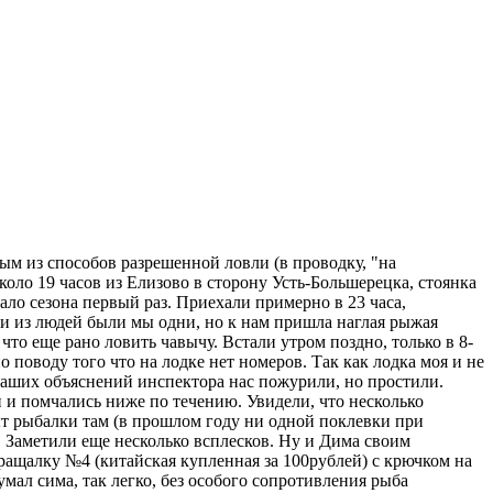
ым из способов разрешенной ловли (в проводку, "на
оло 19 часов из Елизово в сторону Усть-Большерецка, стоянка
чало сезона первый раз. Приехали примерно в 23 часа,
 и из людей были мы одни, но к нам пришла наглая рыжая
что еще рано ловить чавычу. Встали утром поздно, только в 8-
 поводу того что на лодке нет номеров. Так как лодка моя и не
е наших объяснений инспектора нас пожурили, но простили.
и и помчались ниже по течению. Увидели, что несколько
ыт рыбалки там (в прошлом году ни одной поклевки при
.. Заметили еще несколько всплесков. Ну и Дима своим
вращалку №4 (китайская купленная за 100рублей) с крючком на
мал сима, так легко, без особого сопротивления рыба