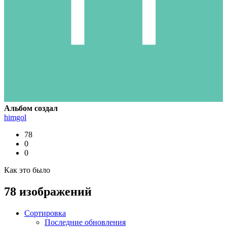
Альбом создал
himgol
78
0
0
Как это было
78 изображений
Сортировка
Последние обновления