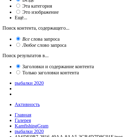
Эта категория
Это изображение
Ещё...
Поиск контента, содержащего...
Все
слова запроса
Любое
слово запроса
Поиск результатов в...
Заголовки и содержание контента
Только заголовки контента
рыбалки 2020
Активность
Главная
Галерея
KamfishingGram
рыбалки 2020
4A6DE0B7-2816-49AA-8AA5-3CB4D7D8C91F.jpeg