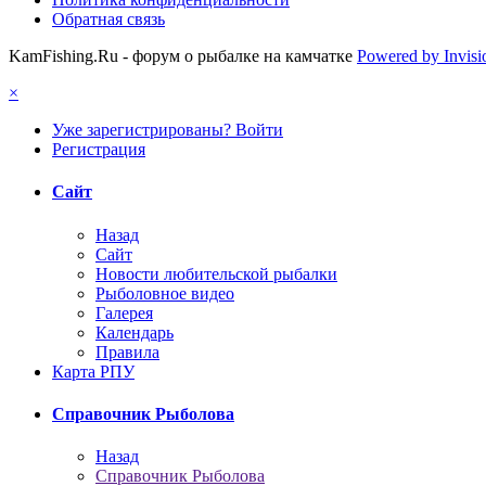
Обратная связь
KamFishing.Ru - форум о рыбалке на камчатке
Powered by Invis
×
Уже зарегистрированы? Войти
Регистрация
Сайт
Назад
Сайт
Новости любительской рыбалки
Рыболовное видео
Галерея
Календарь
Правила
Карта РПУ
Справочник Рыболова
Назад
Справочник Рыболова