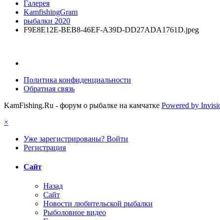
Галерея
KamfishingGram
рыбалки 2020
F9E8E12E-BEB8-46EF-A39D-DD27ADA1761D.jpeg
Политика конфиденциальности
Обратная связь
KamFishing.Ru - форум о рыбалке на камчатке
Powered by Invis
×
Уже зарегистрированы? Войти
Регистрация
Сайт
Назад
Сайт
Новости любительской рыбалки
Рыболовное видео