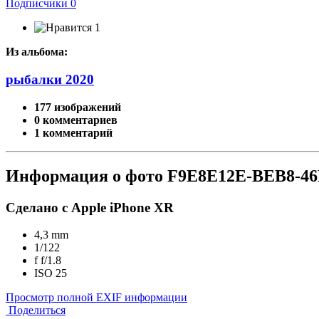
Подписчики
0
1
Из альбома:
рыбалки 2020
177 изображений
0 комментариев
1 комментарий
Информация о фото F9E8E12E-BEB8-4
Сделано с Apple iPhone XR
4,3 mm
1/122
f
f/1.8
ISO
25
Просмотр полной EXIF информации
Поделиться