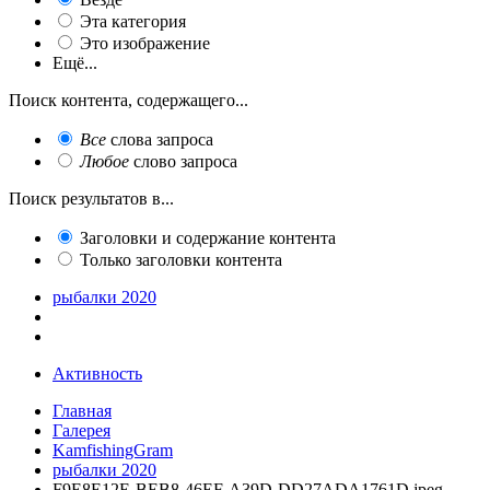
Эта категория
Это изображение
Ещё...
Поиск контента, содержащего...
Все
слова запроса
Любое
слово запроса
Поиск результатов в...
Заголовки и содержание контента
Только заголовки контента
рыбалки 2020
Активность
Главная
Галерея
KamfishingGram
рыбалки 2020
F9E8E12E-BEB8-46EF-A39D-DD27ADA1761D.jpeg