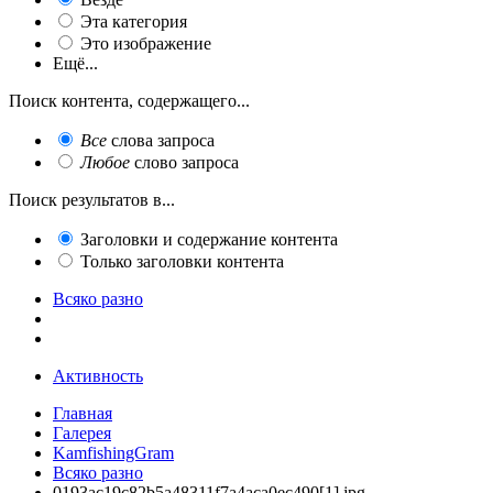
Эта категория
Это изображение
Ещё...
Поиск контента, содержащего...
Все
слова запроса
Любое
слово запроса
Поиск результатов в...
Заголовки и содержание контента
Только заголовки контента
Всяко разно
Активность
Главная
Галерея
KamfishingGram
Всяко разно
0193ac19c82b5a48311f7a4aca0ec490[1].jpg