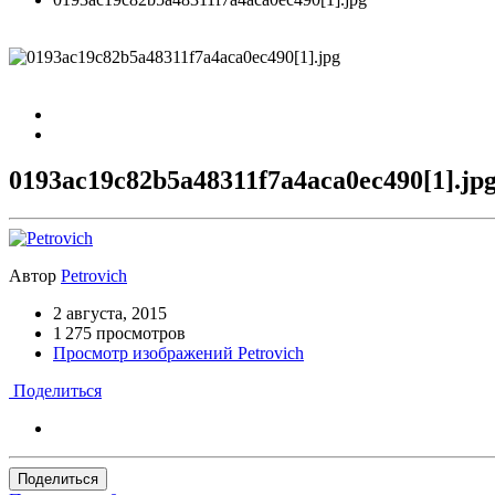
0193ac19c82b5a48311f7a4aca0ec490[1].jp
Автор
Petrovich
2 августа, 2015
1 275 просмотров
Просмотр изображений Petrovich
Поделиться
Поделиться