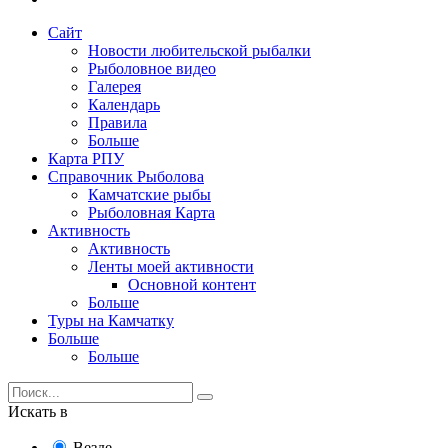
Сайт
Новости любительской рыбалки
Рыболовное видео
Галерея
Календарь
Правила
Больше
Карта РПУ
Справочник Рыболова
Камчатские рыбы
Рыболовная Карта
Активность
Активность
Ленты моей активности
Основной контент
Больше
Туры на Камчатку
Больше
Больше
Искать в
Везде