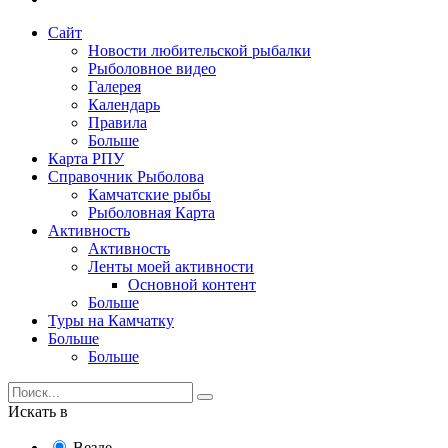
Сайт
Новости любительской рыбалки
Рыболовное видео
Галерея
Календарь
Правила
Больше
Карта РПУ
Справочник Рыболова
Камчатские рыбы
Рыболовная Карта
Активность
Активность
Ленты моей активности
Основной контент
Больше
Туры на Камчатку
Больше
Больше
Искать в
Везде