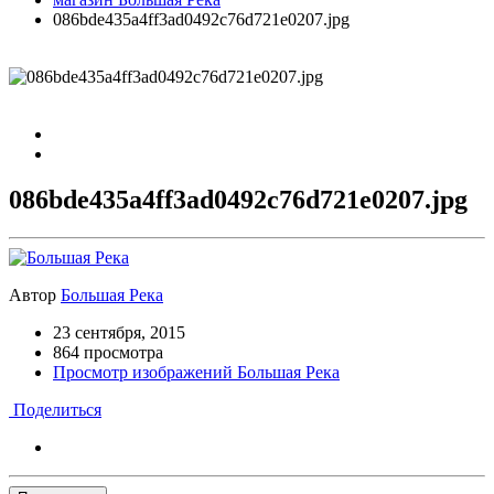
086bde435a4ff3ad0492c76d721e0207.jpg
086bde435a4ff3ad0492c76d721e0207.jpg
Автор
Большая Река
23 сентября, 2015
864 просмотра
Просмотр изображений Большая Река
Поделиться