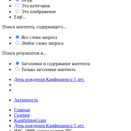
Эта категория
Это изображение
Ещё...
Поиск контента, содержащего...
Все
слова запроса
Любое
слово запроса
Поиск результатов в...
Заголовки и содержание контента
Только заголовки контента
День рождения Камфишинга 5 лет.
Активность
Главная
Галерея
KamfishingGram
День рождения Камфишинга 5 лет.
IMG_0888_измен.размер.JPG