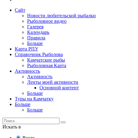
Сайт
Новости любительской рыбалки
Рыболовное видео
Галерея
Календарь
Правила
Больше
Карта РПУ
Справочник Рыболова
Камчатские рыбы
Рыболовная Карта
Активность
Активность
Ленты моей активности
Основной контент
Больше
Туры на Камчатку
Больше
Больше
Искать в
Везде