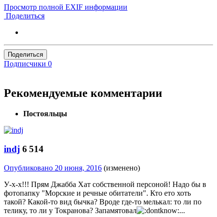
Просмотр полной EXIF информации
Поделиться
Поделиться
Подписчики
0
Рекомендуемые комментарии
Постояльцы
indj
6 514
Опубликовано
20 июня, 2016
(изменено)
У-х-х!!! Прям Джабба Хат собственной персоной! Надо бы в
фотопапку "Морские и речные обитатели". Кто ето хоть
такой? Какой-то вид бычка? Вроде где-то мелькал: то ли по
телику, то ли у Токранова? Запамятовал
...