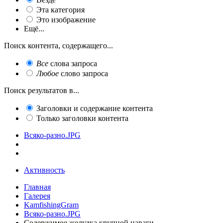
Эта категория
Это изображение
Ещё...
Поиск контента, содержащего...
Все
слова запроса
Любое
слово запроса
Поиск результатов в...
Заголовки и содержание контента
Только заголовки контента
Всяко-разно.JPG
Активность
Главная
Галерея
KamfishingGram
Всяко-разно.JPG
Содержимое желудка крупной наваги