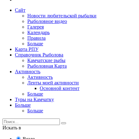
Сайт
Новости любительской рыбалки
Рыболовное видео
Галерея
Календарь
Правила
Больше
Карта РПУ
Справочник Рыболова
Камчатские рыбы
Рыболовная Карта
Активность
Активность
Ленты моей активности
Основной контент
Больше
Туры на Камчатку
Больше
Больше
Искать в
Везде