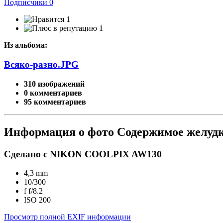
Подписчики
0
1
1
Из альбома:
Всяко-разно.JPG
310 изображений
0 комментариев
95 комментариев
Информация о фото Содержимое желудк
Сделано с NIKON COOLPIX AW130
4,3 mm
10/300
f
f/8.2
ISO
200
Просмотр полной EXIF информации