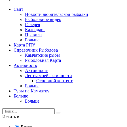
Сайт
Новости любительской рыбалки
Рыболовное видео
Галерея
Календарь
Правила
Больше
Карта РПУ
Справочник Рыболова
Камчатские рыбы
Рыболовная Карта
Активность
Активность
Ленты моей активности
Основной контент
Больше
Туры на Камчатку
Больше
Больше
Искать в
Везде