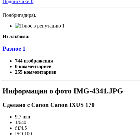
Подписчики
0
Полбригадира).
1
Из альбома:
Разное 1
744 изображения
0 комментариев
255 комментариев
Информация о фото IMG-4341.JPG
Сделано с Canon Canon IXUS 170
9,7 mm
1/640
f
f/4.5
ISO
100