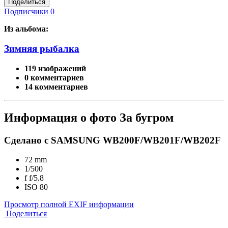
Поделиться
Подписчики
0
Из альбома:
Зимняя рыбалка
119 изображений
0 комментариев
14 комментариев
Информация о фото За бугром
Сделано с SAMSUNG WB200F/WB201F/WB202F
72 mm
1/500
f
f/5.8
ISO
80
Просмотр полной EXIF информации
Поделиться