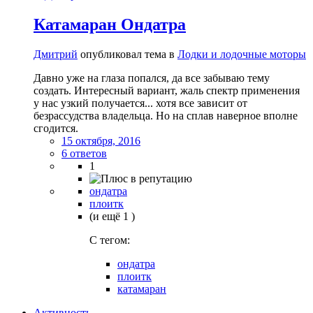
Катамаран Ондатра
Дмитрий
опубликовал тема в
Лодки и лодочные моторы
Давно уже на глаза попался, да все забываю тему
создать. Интересный вариант, жаль спектр применения
у нас узкий получается... хотя все зависит от
безрассудства владельца. Но на сплав наверное вполне
сгодится.
15 октября, 2016
6 ответов
1
ондатра
плоитк
(и ещё 1 )
C тегом:
ондатра
плоитк
катамаран
Активность