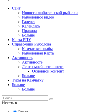
Сайт
Новости любительской рыбалки
Рыболовное видео
Галерея
Календарь
Правила
Больше
Карта РПУ
Справочник Рыболова
Камчатские рыбы
Рыболовная Карта
Активность
Активность
Ленты моей активности
Основной контент
Больше
Туры на Камчатку
Больше
Больше
Искать в
Везде