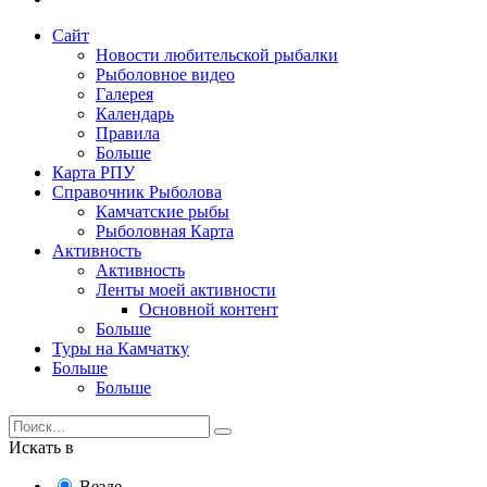
Сайт
Новости любительской рыбалки
Рыболовное видео
Галерея
Календарь
Правила
Больше
Карта РПУ
Справочник Рыболова
Камчатские рыбы
Рыболовная Карта
Активность
Активность
Ленты моей активности
Основной контент
Больше
Туры на Камчатку
Больше
Больше
Искать в
Везде